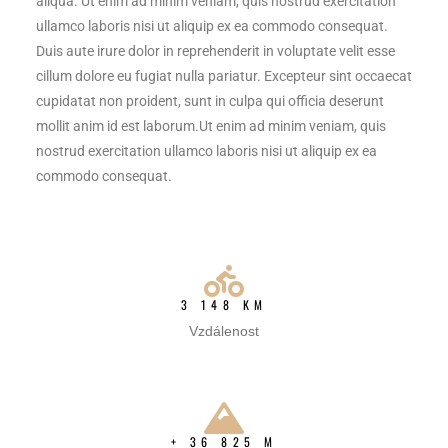
aliqua. Ut enim ad minim veniam, quis nostrud exercitation
ullamco laboris nisi ut aliquip ex ea commodo consequat.
Duis aute irure dolor in reprehenderit in voluptate velit esse
cillum dolore eu fugiat nulla pariatur. Excepteur sint occaecat
cupidatat non proident, sunt in culpa qui officia deserunt
mollit anim id est laborum.Ut enim ad minim veniam, quis
nostrud exercitation ullamco laboris nisi ut aliquip ex ea
commodo consequat.
3 148 KM
Vzdálenost
+ 36 825 M