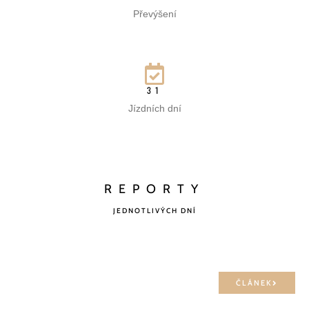
Převýšení
31
Jízdních dní
REPORTY
JEDNOTLIVÝCH DNÍ
ČLÁNEK